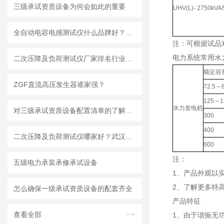
三级承试资质设备为何会如此的重要
UHV(L)- 2750kVA/
全自动电容电感测试仪什么品牌好？：武汉特高压测试仪如何满足检测需求
注：可根据试品
电力系统常用水
二次压降及负荷测试仪厂家排名行业站位解析：技术演进与市场格局探讨
额定容量
ZGF直流高压发生器谁家强？
72.5～
125～1
水力发电机
对三级承试资质设备配置清单的了解有什么好处？
300
400
二次压降及负荷测试仪哪家好？武汉特高压电力科技的应用实例与用户反馈
600
注：
五级电力承装承修承试设备
1、产品外观以
2、了解更多特高
怎么确保一级承试资质设备的配套齐全
产品特征
查看全部
1、由于谐振无功