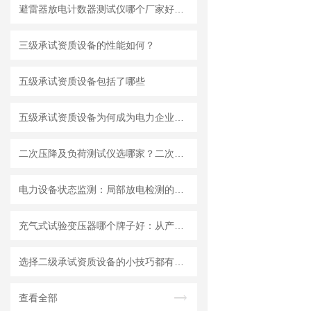
避雷器放电计数器测试仪哪个厂家好：现代放电计数器校验仪的便捷化革新
三级承试资质设备的性能如何？
五级承试资质设备包括了哪些
五级承试资质设备为何成为电力企业的选择
二次压降及负荷测试仪选哪家？二次回路测试仪器的精度维持与现场适配
电力设备状态监测：局部放电检测的实践意义
充气式试验变压器哪个牌子好：从产品特性看充气式试验变压器的品牌价值
选择二级承试资质设备的小技巧都有什么？
查看全部