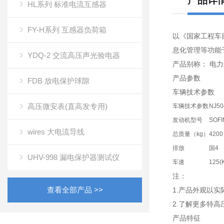
产品详
HL系列 标准电流互感器
FY-H系列 互感器负荷箱
以《国家工程车
息化管理等功能
YDQ-2 交流高压声光验电器
产品别称： 电
产品参数
FDB 放电保护球隙
车辆技术参数
高压微安表(直高发专用)
车辆技术参数
NJ5
发动机型号
SOFI
wires 大电流导线
总质量（kg）
4200
排放
国4
UHV-998 漏电保护器测试仪
车速
125(
注：
查看全部产品 >>
1.产品外观以
2.了解更多特高
产品特征