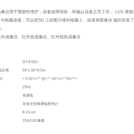
像仪用于预测性维护，设备故障排除，和确认设备正常工作。 LCD 屏能
 卡与电脑连接，可以把SD 上的图片移到电脑上，或者将图像传 输到安装了“
放。
红外成像仪、红外热成像仪、红外线热成像仪
DT-979Z+
焦距离
50°x 38°/0.5m
)
< 0.05°c="" @="" +30°c/="" 50="">
25Hz
免调焦.
非致冷型微测辐射热计
8-14 um
256X192像素