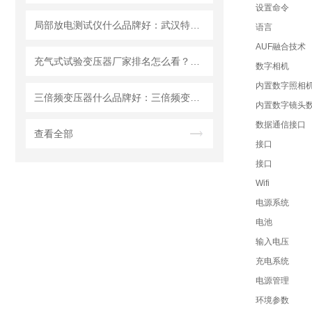
设置命令
局部放电测试仪什么品牌好：武汉特高压局部放电测试仪的适应性分析
语言
AUF融合技术
充气式试验变压器厂家排名怎么看？武汉特高压用品质赢得市场认可
数字相机
内置数字照相
三倍频变压器什么品牌好：三倍频变压器制造厂家的技术价值观察
内置数字镜头
数据通信接口
查看全部
接口
接口
Wifi
电源系统
电池
输入电压
充电系统
电源管理
环境参数