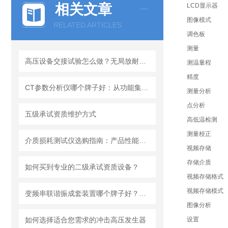
相关文章
LCD显示器
图像模式
RELATED ARTICLES
调色板
测量
高压设备交接试验怎么做？无局放耐压试验装置选型参考
测温量程
精度
CT参数分析仪哪个牌子好：从功能集成与测量可靠性出发
测量分析
点分析
五级承试资质维护方式
高低温检测
测量校正
介质损耗测试仪选购指南：产品性能与技术特点解析
视频存储
存储介质
如何买到专业的二级承试资质设备？
视频存储格式
视频存储模式
变频串联谐振成套装置哪个牌子好？武汉特高压电力公司真实案例解析
图像分析
如何选择适合您需求的冲击高压发生器
设置