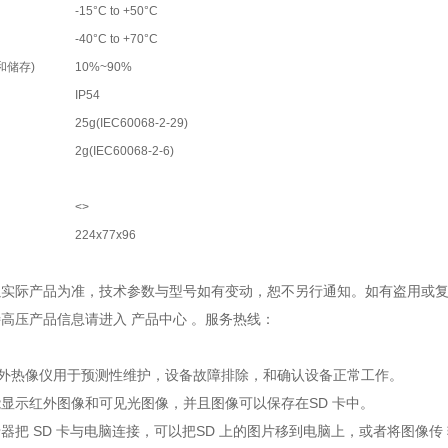
-15°C to +50°C
-40°C to +70°C
和储存)
10%~90%
IP54
25g(IEC60068-2-29)
2g(IEC60068-2-6)
<>
224x77x96
观以实际产品为准，技术参数与型号如有变动，恕不另行通知。如有盗用或
特高压产品信息请进入 产品中心 。服务热线：
红外热像仪用于预测性维护，设备故障排除，和确认设备正常工作。
屏能显示红外图像和可见光图像，并且图像可以保存在SD 卡中。
卡器把 SD 卡与电脑连接，可以把SD 上的图片移到电脑上，或者将图像传 输到