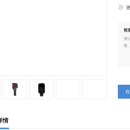
简
测
量
详情