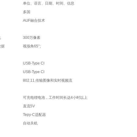
单位、语言、日期、时间、信息
多国
AUF融合技术
机
300万像素
数据
视场角65°;
USB-Type CI
USB-Type CI
802.11,传输图像和实时视频流
可充电锂电池，工作时间长达4小时以上
直流5V
Tepy-C适配器
自动关机