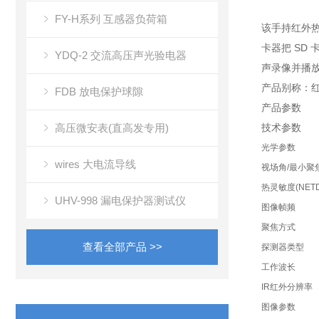
FY-H系列 互感器负荷箱
该手持红外热
卡器把 SD
YDQ-2 交流高压声光验电器
声录像并播
产品别称：
FDB 放电保护球隙
产品参数
高压微安表(直高发专用)
技术参数
光学参数
wires 大电流导线
视场角/最小聚
热灵敏度(NETD
UHV-998 漏电保护器测试仪
图像帧频
聚焦方式
查看全部产品 >>
探测器类型
工作波长
IR红外分辨率
图像参数