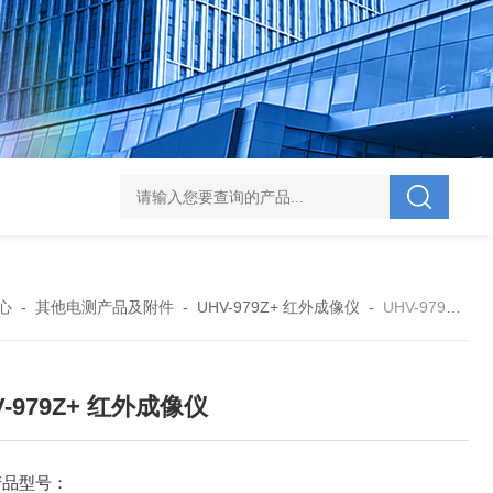
V-995 电力综合试验车
UHV-701 级差配合测试仪
UHV-646 全自动水溶
心
-
其他电测产品及附件
-
UHV-979Z+ 红外成像仪
-
UHV-979Z+ 红外成像仪
V-979Z+ 红外成像仪
产品型号：