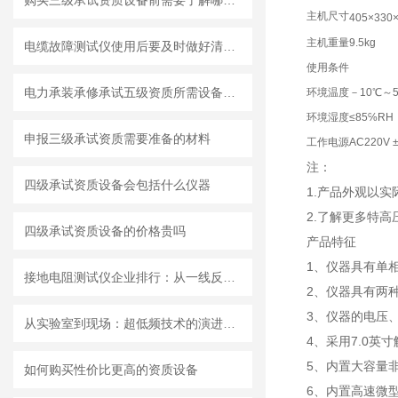
购买三级承试资质设备前需要了解哪些方面
主机尺寸
405×330
主机重量
9.5kg
电缆故障测试仪使用后要及时做好清洁工作
使用条件
电力承装承修承试五级资质所需设备清单
环境温度
－10℃～5
环境湿度
≤85℅RH
申报三级承试资质需要准备的材料
工作电源
AC220V 
注：
四级承试资质设备会包括什么仪器
1.产品外观以
2.了解更多特高
四级承试资质设备的价格贵吗
产品特征
1、仪器具有单
接地电阻测试仪企业排行：从一线反馈看武汉特高压测试仪的专业支撑力
2、仪器具有两
3、仪器的电压
从实验室到现场：超低频技术的演进之路
4、采用7.0英
5、内置大容量
如何购买性价比更高的资质设备
6、内置高速微