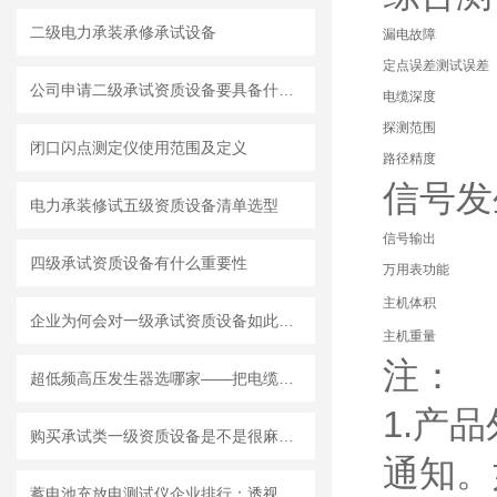
二级电力承装承修承试设备
漏电故障
定点误差测试误差
公司申请二级承试资质设备要具备什么要求
电缆深度
探测范围
闭口闪点测定仪使用范围及定义
路径精度
信号发
电力承装修试五级资质设备清单选型
信号输出
四级承试资质设备有什么重要性
万用表功能
主机体积
企业为何会对一级承试资质设备如此关注
主机重量
注：
超低频高压发生器选哪家——把电缆耐压试验做得轻便可靠，武汉特高压的坚持
1.产
购买承试类一级资质设备是不是很麻烦？
通知。
蓄电池充放电测试仪企业排行：透视后备电源“真实耐力”的实践路径