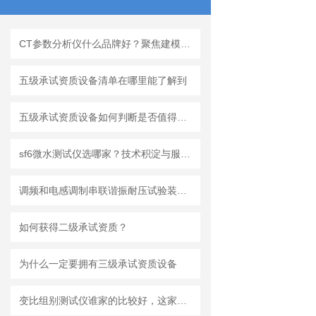
CT参数分析仪什么品牌好？聚焦建模能力、暂态分析与数据智能
五级承试资质设备清单在哪里能了解到
五级承试资质设备如何判断是否值得购买
sf6微水测试仪选哪家？技术积淀与服务水平的相互作用
调频和电感调制串联谐振耐压试验装置的不同之处
如何获得二级承试资质？
为什么一定要拥有三级承试资质设备
变比组别测试仪谁家的比较好，这家公司为何收获众多电力用户认可？