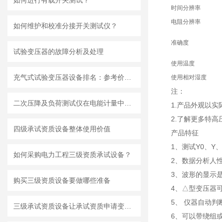
如何进行有载开关测试？
时间分辨率
电阻分辨率
如何维护和校准分接开关测试仪？
准确度
试验变压器的故障分析及处理
使用温度
充气式试验变压器设备排名：参考价值与影响因素
使用相对湿度
注：
二次压降及负荷测试仪在电能计量中的技术应用
1.产品外观以
2.了解更多特高
四级承试资质设备整体使用价值
产品特征
1、测试Y0、
如何采购电力工程三级资质承试设备？
2、数据分析人
3、波形的显示
购买三级资质设备要做哪些准备
4、△型变压器
5、 仪器自动
三级承试资质设备让承试资质申请变得简单
6、可以带绕组