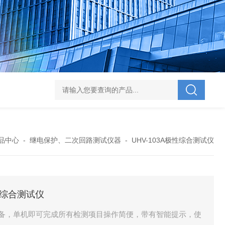
V-995 电力综合试验车
UHV-701 级差配合测试仪
UHV-646 全自动水溶
品中心
-
继电保护、二次回路测试仪器
-
UHV-103A极性综合测试仪
性综合测试仪
设备，单机即可完成所有检测项目操作简便，带有智能提示，使