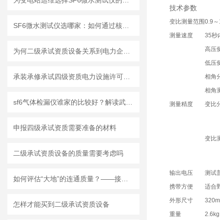
为变电站运维选择SF6微水测试仪的一些考量
技术参数
变比测量范围
0.9～
SF6微水测试仪选哪家：如何通过核心特性与现场表现做出选择
测量速度
35
高压侧
为何二级承试资质设备关系到电力企业的发展
低压
承装承修承试四级资质电力设施许可证所需设备
相角分
相角测
sf6气体检漏仪谁家的比较好？解读武汉特高压的技术实践路径
测量精度
变比分
申报四级承试资质需要准备的材料
变比
二级承试资质设备的质量需要考虑吗
输出电压
测试
如何评估“大地”的连通质量？——接地电阻测试仪的角色解析
携带方便
适合
外形尺寸
320m
怎样才能买到二级承试资质设备
重量
2.6kg