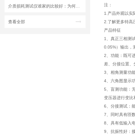
注：
介质损耗测试仪谁家的比较好：为何说稳定性与精准度是武汉特高压的底色？
1.产品外观以
查看全部
2.了解更多特高
产品特征
1、真正三相测
0.05%）输
2、功能：既可
差、分接位置、分
3、相角测量功
4、六角图显示
5、盲测功能：
变压器进行变比
6、分接测试：
7、同时具有匝
8、具有低输入
9、抗振性好：