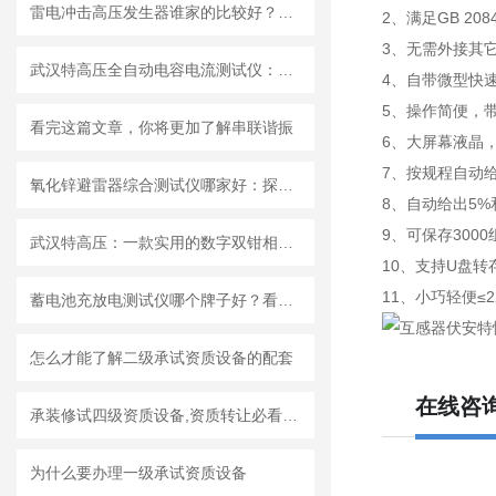
雷电冲击高压发生器谁家的比较好？武汉特高压如何通过多级电容同步放电技术
2、满足GB 2084
3、无需外接其
武汉特高压全自动电容电流测试仪：配电网的 “容流安全诊断师”
4、自带微型快
5、操作简便，
看完这篇文章，你将更加了解串联谐振
6、大屏幕液晶
7、按规程自动给
氧化锌避雷器综合测试仪哪家好：探讨专业测试仪的技术要点与厂商选择
8、自动给出5%
9、可保存300
武汉特高压：一款实用的数字双钳相位伏安表如何提升运维效率
10、支持U盘
11、小巧轻便≤
蓄电池充放电测试仪哪个牌子好？看武汉特高压如何赢得用户信赖
怎么才能了解二级承试资质设备的配套
在线咨
承装修试四级资质设备,资质转让必看技巧
为什么要办理一级承试资质设备