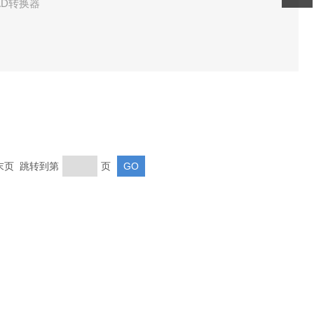
AD转换器
 末页 跳转到第
页