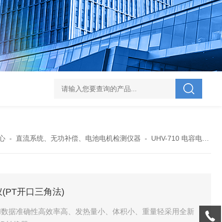
V-995 电力综合试验车
UHV-701 级差配合测试仪
UHV-646 全自动水溶
心
-
直流系统、无功补偿、电池电机检测仪器
-
UHV-710 电容电流测试仪
仪(PT开口三角法)
和数据准确性高效率高、发热量小、体积小、重量轻采用全新