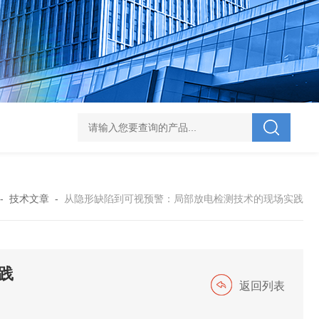
V-995 电力综合试验车
UHV-701 级差配合测试仪
UHV-646 全自动水溶
-
技术文章
-
从隐形缺陷到可视预警：局部放电检测技术的现场实践
践
返回列表