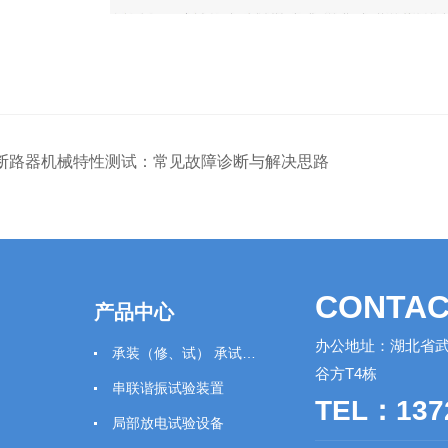
断路器机械特性测试：常见故障诊断与解决思路
CONTAC
产品中心
办公地址：湖北省武
承装（修、试） 承试类仪器
谷方T4栋
串联谐振试验装置
TEL：137
局部放电试验设备