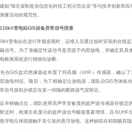
诸如“湖北省制造业信息化科技工程示范企业"等与技术创新和
测量活动的规范性。
110kV变电站GIS设备异常信号排查
10kV变电站在进行常规巡视时，运维人员通过临时安装的在线
磁信号。为了准确定性该信号是否源于内部放电，并确定其具
电检测系统进行精细化诊断。
先在GIS盆式绝缘器处布置了特高频（UHF）传感器，确认
部放电特征。随后，为了精确定位放电源，团队沿GIS壳体纵
常信号源初步锁定在某一间隔的断路器气室附近。
证并精确点位，团队使用高声学灵敏度的超声波传感器在锁定
附近时，检测主机显示的超声波信号幅值显著增强，且与UHF
悬浮电位体因接触不良引发的悬浮放电。这种缺陷在初期极其隐