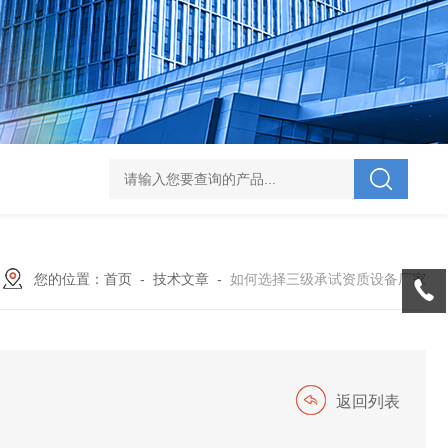
V-995 电力综合试验车
UHV-701 级差配合测试仪
UHV-646 全自动水溶
您的位置：
首页
-
技术文章
-
如何选择三级承试资质设备厂家
返回列表