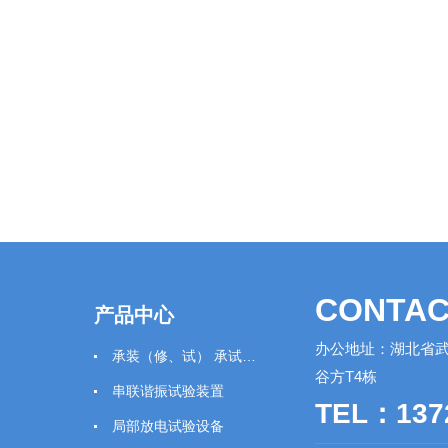
CONTAC
产品中心
办公地址：湖北省武
承装（修、试） 承试类仪器
谷方T4栋
串联谐振试验装置
TEL：137
局部放电试验设备