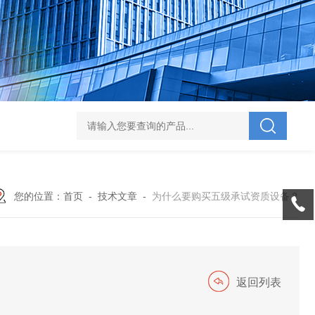
V-995 电力综合试验车
UHV-701 级差配合测试仪
UHV-646 全自动水溶
您的位置：
首页
-
技术文章
-
为什么要购买五级承试资质设备？
返回列表