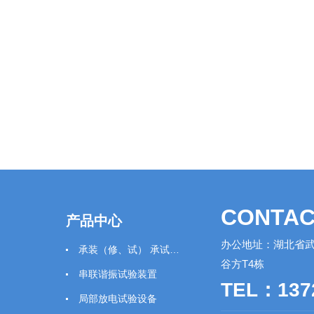
CONTAC
产品中心
办公地址：湖北省武
承装（修、试） 承试类仪器
谷方T4栋
串联谐振试验装置
TEL：137
局部放电试验设备