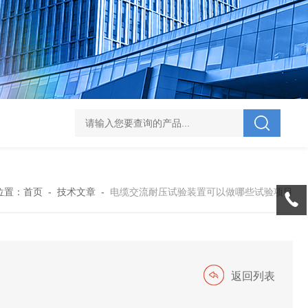
V-995 电力综合试验车
UHV-701 级差配合测试仪
UHV-646 全自动水溶
位置：
首页
-
技术文章
-
电缆交流耐压试验装置可以做哪些试验项目
返回列表