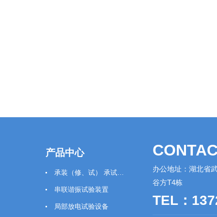
CONTAC
产品中心
办公地址：湖北省武
承装（修、试） 承试类仪器
谷方T4栋
串联谐振试验装置
TEL：137
局部放电试验设备