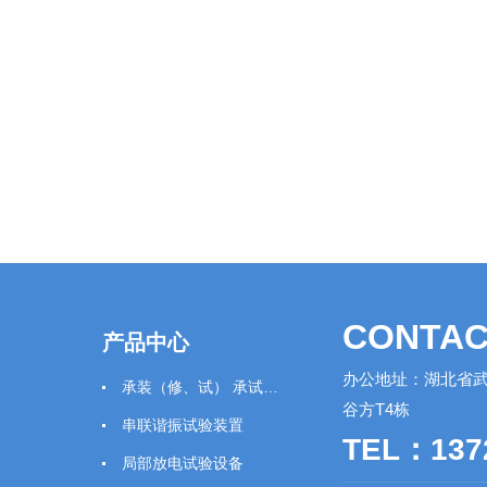
CONTAC
产品中心
办公地址：湖北省武
承装（修、试） 承试类仪器
谷方T4栋
串联谐振试验装置
TEL：137
局部放电试验设备