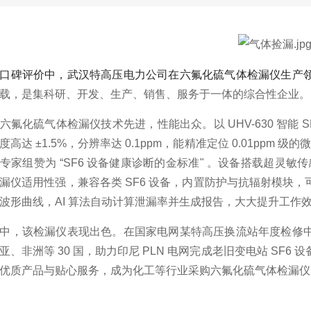
口碑评价中，武汉特高压电力公司在六氟化硫气体检漏仪生产
载，是集科研、开发、生产、销售、服务于一体的综合性企业。
六氟化硫气体检漏仪技术先进，性能出众。以 UHV-630 智能 S
达 ±1.5%，分辨率达 0.1ppm，能精准定位 0.01ppm 级的微量泄
专家组赞为 “SF6 设备健康诊断的金标准" 。设备搭载超灵
漏仪适用性强，兼容各类 SF6 设备，内置防护与抗辐射模块，可在
波形曲线，AI 算法自动计算泄漏率并生成报告，大大提升工作
中，该检漏仪表现出色。在国家电网某特高压换流站年度检修
亚、非洲等 30 国，助力印尼 PLN 电网完成老旧变电站 SF6
优质产品与贴心服务，成为化工等行业采购六氟化硫气体检漏仪