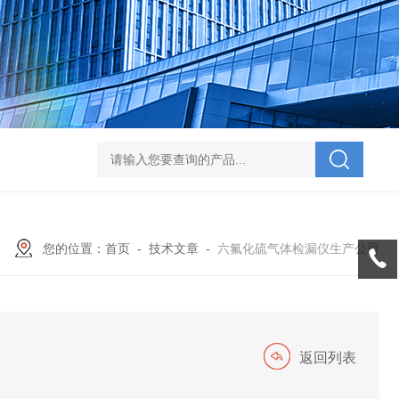
V-995 电力综合试验车
UHV-701 级差配合测试仪
UHV-646 全自动水溶
您的位置：
首页
-
技术文章
-
六氟化硫气体检漏仪生产公司
返回列表