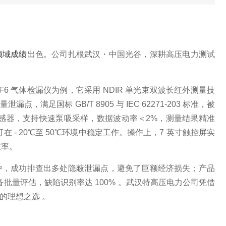
领域成绩
出色
。公司扎根武汉・中国光谷，深耕高压电力测试
F6 气体检漏仪为例，它采用 NDIR 单光束双波长红外测量技
漏点，满足国标 GB/T 8905 与 IEC 62271-203 标准，被
敏传感器，支持快速泵吸采样，数据波动率＜2%，测量结果精准
 - 20℃至 50℃环境中稳定工作。操作上，7 英寸触控屏实
效率。
中，成功排查出多处隐蔽泄漏点，避免了巨额经济损失；产品
 设备批量评估，缺陷识别率达 100% 。武汉特高压电力公司凭借
的理想之选 。