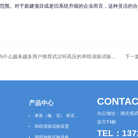
范围。对于新建项目或老旧系统升级的企业而言，这种灵活的合
为什么越来越多用户推荐武汉特高压的串联谐振试验耐压装置？真实口碑揭秘
下一
CONTAC
产品中心
办公地址：湖北省武
承装（修、试） 承试类仪器
谷方T4栋
串联谐振试验装置
TEL：137
局部放电试验设备