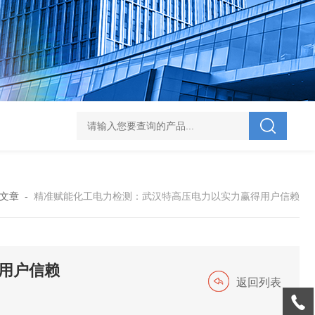
V-995 电力综合试验车
UHV-701 级差配合测试仪
UHV-646 全自动水溶
文章
-
精准赋能化工电力检测：武汉特高压电力以实力赢得用户信赖
用户信赖
返回列表