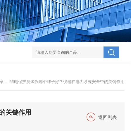
V-995 电力综合试验车
UHV-701 级差配合测试仪
UHV-646 全自动水溶
章
-
继电保护测试仪哪个牌子好？仪器在电力系统安全中的关键作用
的关键作用
返回列表