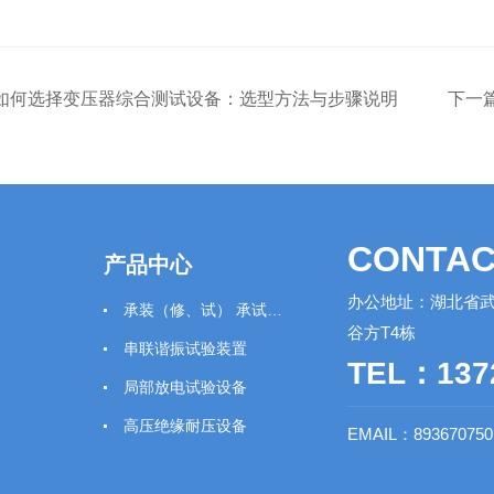
如何选择变压器综合测试设备：选型方法与步骤说明
下一
CONTAC
产品中心
办公地址：湖北省武
承装（修、试） 承试类仪器
谷方T4栋
串联谐振试验装置
TEL：137
局部放电试验设备
高压绝缘耐压设备
EMAIL：89367075
绝缘工器具