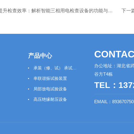
提升检查效率：解析智能三相用电检查设备的功能与操作
下一
CONTAC
产品中心
办公地址：湖北省武
承装（修、试） 承试类仪器
谷方T4栋
串联谐振试验装置
TEL：137
局部放电试验设备
高压绝缘耐压设备
EMAIL：89367075
绝缘工器具
变压器测试仪器
断路器(开关)测试仪器