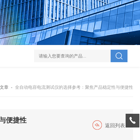
V-995 电力综合试验车
UHV-701 级差配合测试仪
UHV-646 全自动水溶
文章
-
全自动电容电流测试仪的选择参考：聚焦产品稳定性与便捷性
与便捷性
返回列表