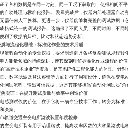
证了各相数据是在同一时刻、同一工况下获取的，使得相间不平
的自动处理与标准化报告。
‌ 测量完成后，仪器内部处理器自
无需任何人工换算。更进一步，仪器能够将完整的测试数据（
成格式统一的测试报告。这确保了不同人员、不同时间、不同
便利了数据的归档、比对和状态趋势分析。
资质与流程化思维：标准化作业的技术后盾
现流程自动化的专业仪器，要求制造商具备将复杂测试规程转
电力测量领域的持续深耕，使其深刻理解标准化作业流程的价值
的“高新技术企业"等资质，是其系统性工程化能力的体现。针
集、数字滤波及算法容错等方面进行了周密设计，确保在变电
化测试流程，输出可信数据，这是其能够担当“自动化测试员"角
案例实证：在提升测试质量与效率中创造价值
电感测试仪的价值，在于它将一项专业技术工作，转变为标准
和决策。
市轨道交通主变电所滤波装置年度检修
的主变电所装有用于治理谐波、提高功率因数的大容量滤波电