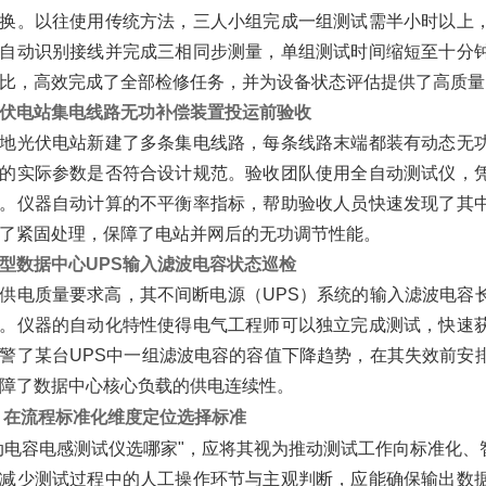
换。以往使用传统方法，三人小组完成一组测试需半小时以上
自动识别接线并完成三相同步测量，单组测试时间缩短至十分
比，高效完成了全部检修任务，并为设备状态评估提供了高质量
伏电站集电线路无功补偿装置投运前验收
地光伏电站新建了多条集电线路，每条线路末端都装有动态无
的实际参数是否符合设计规范。验收团队使用全自动测试仪，
。仪器自动计算的不平衡率指标，帮助验收人员快速发现了其
了紧固处理，保障了电站并网后的无功调节性能。
型数据中心UPS输入滤波电容状态巡检
供电质量要求高，其不间断电源（UPS）系统的输入滤波电容
。仪器的自动化特性使得电气工程师可以独立完成测试，快速
警了某台UPS中一组滤波电容的容值下降趋势，在其失效前安
障了数据中心核心负载的供电连续性。
：在流程标准化维度定位选择标准
动电容电感测试仪选哪家"，应将其视为推动测试工作向标准化
减少测试过程中的人工操作环节与主观判断，应能确保输出数