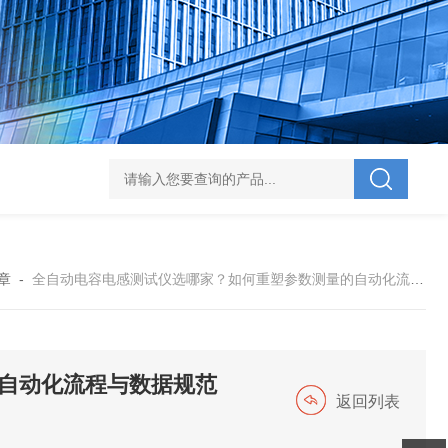
V-995 电力综合试验车
UHV-701 级差配合测试仪
UHV-646 全自动水溶
章
-
全自动电容电感测试仪选哪家？如何重塑参数测量的自动化流程与数据规范性
自动化流程与数据规范
返回列表