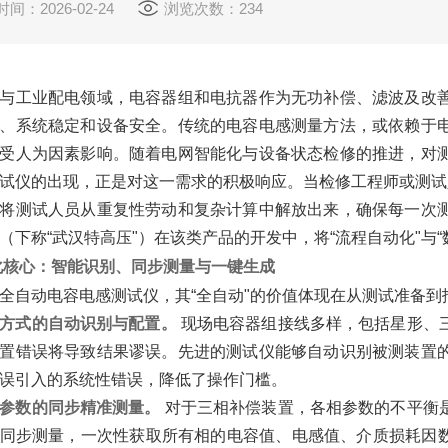
间：2026-02-24
浏览次数：234
与工业配电领域，电容器组和电抗器作为无功补偿、滤波及改
、系统稳定和设备安全。传统的电容电感测量方法，或依赖于
受人为因素影响。随着电网智能化与设备状态检修的推进，对
试仪的出现，正是对这一需求的积极响应。当检修工程师或测试
将测试人员从重复性劳动和复杂计算中解放出来，确保每一次
（下称“武汉特高压"）在该类产品的开发中，将“流程自动化"与
化核心：智能识别、同步测量与一键生成
全自动电容电感测试仪，其“全自动"的价值体现在从测试准备到
方式的自动识别与配置。
‌ 现场电容器组接线多样，包括星形
置错误将导致结果谬误。先进的测试仪能够自动识别被测装置
误引入的系统性错误，降低了操作门槛。
参数的同步精准测量。
‌ 对于三相补偿装置，各相参数的不平
同步测量，一次性获取所有相的电容值、电感值、介质损耗因数