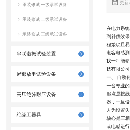
更新时
承装修试 一级承试设备
承装修试 二级承试设备
在电力系统
承装修试 三级承试设备
到补偿效果
程繁琐且易
电容电感测
串联谐振试验装置
找一种能够
技有限公司
局部放电试验设备
一、 自动
一台专业的
起点是接线
高压绝缘耐压设备
器，一旦设
人为设置失
绝缘工器具
核心是三相
或电感进行