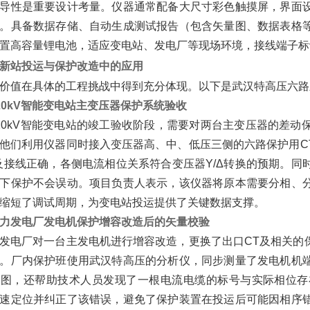
导性是重要设计考量。仪器通常配备大尺寸彩色触摸屏，界面
。具备数据存储、自动生成测试报告（包含矢量图、数据表格
置高容量锂电池，适应变电站、发电厂等现场环境，接线端子标
新站投运与保护改造中的应用
价值在具体的工程挑战中得到充分体现。以下是武汉特高压六路
20kV智能变电站主变压器保护系统验收
20kV智能变电站的竣工验收阶段，需要对两台主变压器的差
他们利用仪器同时接入变压器高、中、低压三侧的六路保护用C
及接线正确，各侧电流相位关系符合变压器Y/Δ转换的预期。
下保护不会误动。项目负责人表示，该仪器将原本需要分相、
缩短了调试周期，为变电站投运提供了关键数据支撑。
力发电厂发电机保护增容改造后的矢量校验
发电厂对一台主发电机进行增容改造，更换了出口CT及相关的
。厂内保护班使用武汉特高压的分析仪，同步测量了发电机机
量图，还帮助技术人员发现了一根电流电缆的标号与实际相位存
速定位并纠正了该错误，避免了保护装置在投运后可能因相序