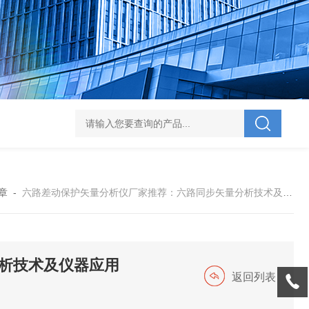
V-995 电力综合试验车
UHV-701 级差配合测试仪
UHV-646 全自动水溶
章
-
六路差动保护矢量分析仪厂家推荐：六路同步矢量分析技术及仪器应用
析技术及仪器应用
返回列表