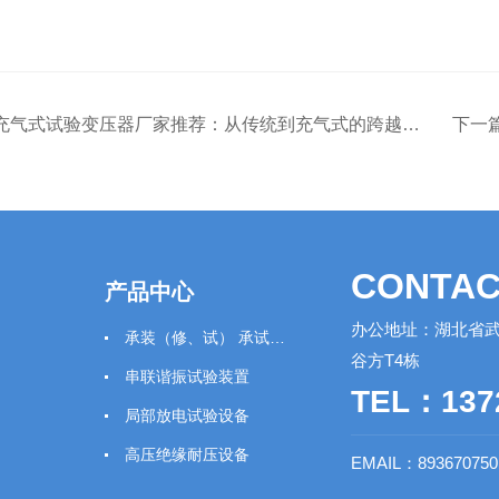
充气式试验变压器厂家推荐：从传统到充气式的跨越与武汉特高压方案观察
下一
CONTAC
产品中心
办公地址：湖北省武
承装（修、试） 承试类仪器
谷方T4栋
串联谐振试验装置
TEL：137
局部放电试验设备
高压绝缘耐压设备
EMAIL：89367075
绝缘工器具