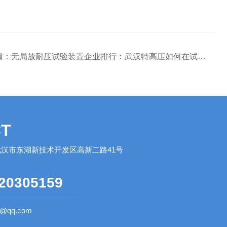
篇：
无局放耐压试验装置企业排行：武汉特高压如何在试验领域赢得公信力
T
汉市东湖新技术开发区高新二路41号
20305159
0@qq.com