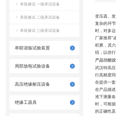
承装修试 一级承试设备
变压器、发
承装修试 二级承试设备
复杂的环节
承装修试 三级承试设备
时，对多达
厂家推荐"
积累，其
串联谐振试验装置
绍，以供行
产品功能设
局部放电试验设备
武汉特高压
行高精度同
在提供一套
高压绝缘耐压设备
在产品描述
准下测量各
绝缘工器具
时，可根据
的正确性及