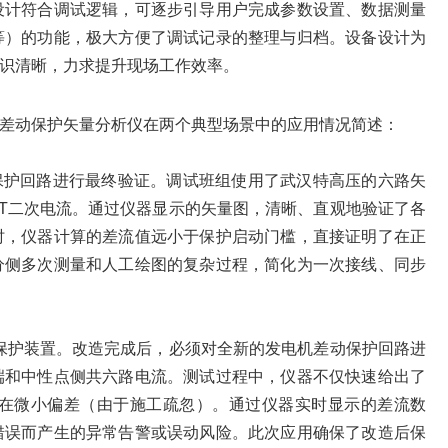
设计符合调试逻辑，可逐步引导用户完成参数设置、数据测量
等）的功能，极大方便了调试记录的整理与归档。设备设计为
识清晰，力求提升现场工作效率。
差动保护矢量分析仪在两个典型场景中的应用情况简述：
动保护回路进行最终验证。调试班组使用了武汉特高压的六路矢
T二次电流。通过仪器显示的矢量图，清晰、直观地验证了各
同时，仪器计算的差流值远小于保护启动门槛，直接证明了在正
分侧多次测量和人工绘图的复杂过程，简化为一次接线、同步
保护装置。改造完成后，必须对全新的发电机差动保护回路进
端和中性点侧共六路电流。测试过程中，仪器不仅快速给出了
在微小偏差（由于施工疏忽）。通过仪器实时显示的差流数
错误而产生的异常告警或误动风险。此次应用确保了改造后保